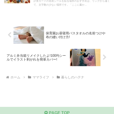
計算カードの名前シールを貼る場所のおすすめは、リングから遠く
て、文字数の少ない場所です。「ここに書か...
保育園お昼寝用バスタオルの名前つけや
布の縫い付け方!
アルミ弁当箱リメイクしたよ!100均シー
ルでイラスト剥がれを簡単カバー!
ホーム
ママライフ
暮らしのハテナ
PAGE TOP