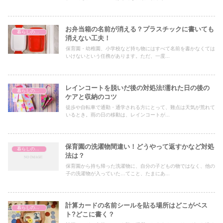
お弁当箱の名前が消える？プラスチックに書いても
暮らしのハテナ
消えない工夫！
保育園・幼稚園、小学校など持ち物にはすべて名前を書かなくては
いけないという任務があります。ただ、一度...
レインコートを脱いだ後の対処法!濡れた日の後の
暮らしのハテナ
ケアと収納のコツ
徒歩や自転車で通勤・通学される方にとって、難点は天気が荒れて
いるとき。雨の日の移動は、レインコートが...
保育園の洗濯物間違い！どうやって返すかなど対処
暮らしのハテナ
法は？
保育園から持ち帰った洗濯物に、自分の子どもの物ではなく、他の
子の洗濯物が入っていた…てこと、たまにあ...
計算カードの名前シールを貼る場所はどこがベス
暮らしのハテナ
ト?どこに書く？