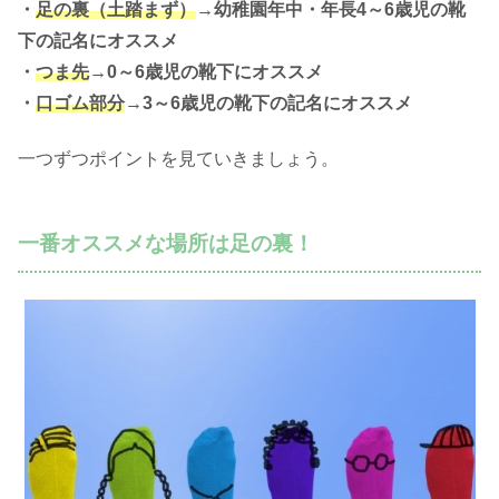
・
足の裏（土踏まず）
→幼稚園年中・年長4～6歳児の靴
下の記名にオススメ
・
つま先
→0～6歳児の靴下にオススメ
・
口ゴム部分
→3～6歳児の靴下の記名にオススメ
一つずつポイントを見ていきましょう。
一番オススメな場所は足の裏！