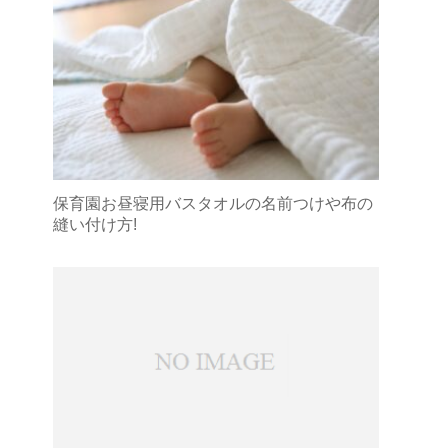
保育園お昼寝用バスタオルの名前つけや布の
縫い付け方!