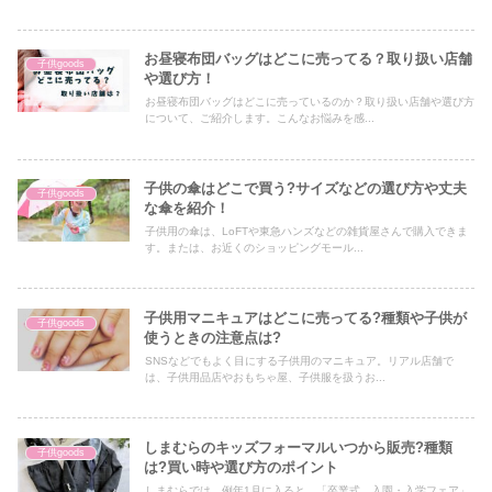
お昼寝布団バッグはどこに売ってる？取り扱い店舗
子供goods
や選び方！
お昼寝布団バッグはどこに売っているのか？取り扱い店舗や選び方
について、ご紹介します。こんなお悩みを感...
子供の傘はどこで買う?サイズなどの選び方や丈夫
子供goods
な傘を紹介！
子供用の傘は、LoFTや東急ハンズなどの雑貨屋さんで購入できま
す。または、お近くのショッピングモール...
子供用マニキュアはどこに売ってる?種類や子供が
子供goods
使うときの注意点は?
SNSなどでもよく目にする子供用のマニキュア。リアル店舗で
は、子供用品店やおもちゃ屋、子供服を扱うお...
しまむらのキッズフォーマルいつから販売?種類
子供goods
は?買い時や選び方のポイント
しまむらでは、例年1月に入ると、「卒業式、入園・入学フェア」