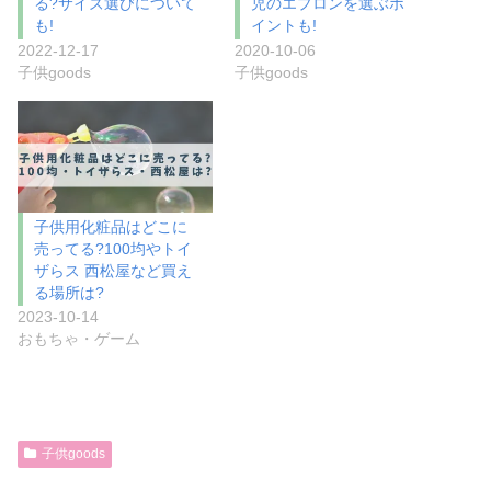
る?サイズ選びについて
児のエプロンを選ぶポ
も!
イントも!
2022-12-17
2020-10-06
子供goods
子供goods
子供用化粧品はどこに
売ってる?100均やトイ
ザらス 西松屋など買え
る場所は?
2023-10-14
おもちゃ・ゲーム
子供goods