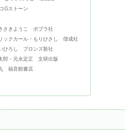
コGストーン
ささきようこ ポプラ社
リックカール・もりひさし 偕成社
いひろし ブロンズ新社
太郎・元永定正 文研出版
丸 福音館書店