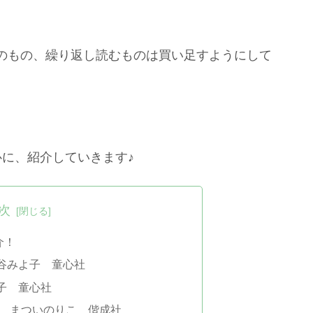
のもの、繰り返し読むものは買い足すようにして
。
心に、紹介していきます♪
次
介！
谷みよ子 童心社
子 童心社
り まついのりこ 偕成社