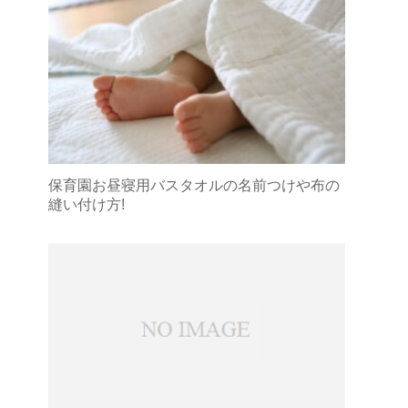
保育園お昼寝用バスタオルの名前つけや布の
縫い付け方!