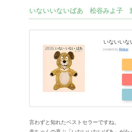
いないいないばあ 松谷みよ子 
いないいない
created by
Rinker
言わずと知れたベストセラーですね。
赤ちゃんの喜ぶ「いないいないばあ」がた